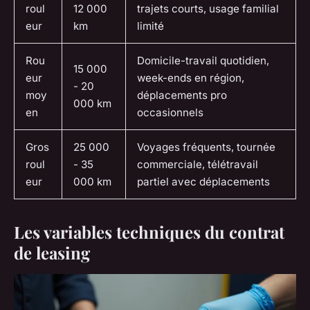
roul
12 000
trajets courts, usage familial
eur
km
limité
Rou
Domicile-travail quotidien,
15 000
eur
week-ends en région,
- 20
moy
déplacements pro
000 km
en
occasionnels
Gros
25 000
Voyages fréquents, tournée
roul
- 35
commerciale, télétravail
eur
000 km
partiel avec déplacements
Les variables techniques du contrat
de leasing