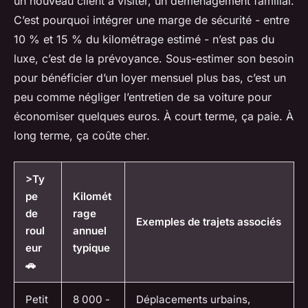
un nouveau client à visiter, un déménagement familial.
C’est pourquoi intégrer une marge de sécurité - entre
10 % et 15 % du kilométrage estimé - n’est pas du
luxe, c’est de la prévoyance. Sous-estimer son besoin
pour bénéficier d’un loyer mensuel plus bas, c’est un
peu comme négliger l’entretien de sa voiture pour
économiser quelques euros. À court terme, ça paie. À
long terme, ça coûte cher.
>Ty
pe
Kilomét
de
rage
Exemples de trajets associés
roul
annuel
eur
typique
🚗
Petit
8 000 -
Déplacements urbains,